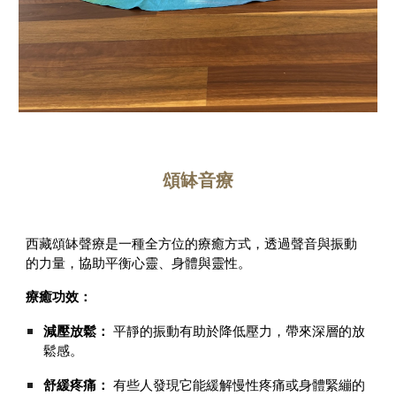
頌缽音療
西藏頌缽聲療是一種全方位的療癒方式，透過聲音與振動
的力量，協助平衡心靈、身體與靈性。
療癒功效：
減壓放鬆：
平靜的振動有助於降低壓力，帶來深層的放
鬆感。
舒緩疼痛：
有些人發現它能緩解慢性疼痛或身體緊繃的