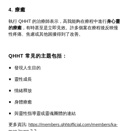
4. 療癒
執行 QHHT 的治療師表示，高我能夠在療程中進行
身心靈
的療癒
，有時甚至是立即見效。許多個案在療程後反映慢
性疼痛、焦慮或其他困擾得到了改善。
QHHT 常見的主題包括：
發現人生目的
靈性成長
情緒釋放
身體療癒
與靈性指導靈或靈魂團體的連結
更多資訊:
https://members.qhhtofficial.com/members/ka-
man-leung-2-2