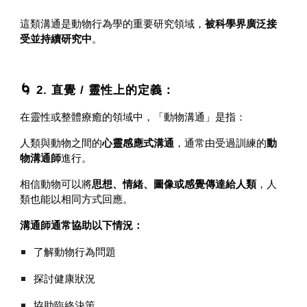
這類溝通是動物行為學的重要研究領域，
被科學界廣泛接
受並持續研究中
。
🌀 2. 直覺 / 靈性上的定義：
在靈性或整體療癒的領域中，「動物溝通」是指：
人類與動物之間的
心靈感應式溝通
，通常由受過訓練的
動
物溝通師
進行。
相信動物可以將
思想、情緒、圖像或感覺傳達給人類
，人
類也能以相同方式回應。
溝通師通常協助以下情況：
了解動物行為問題
探討健康狀況
協助臨終決策