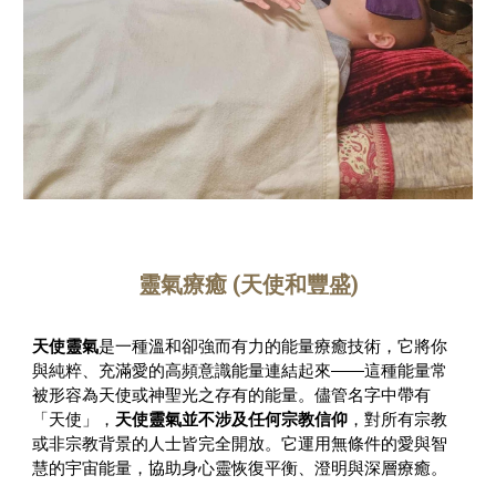
靈氣療癒 (天使和豐盛)
天使靈氣
是一種溫和卻強而有力的能量療癒技術，它將你
與純粹、充滿愛的高頻意識能量連結起來——這種能量常
被形容為天使或神聖光之存有的能量。儘管名字中帶有
「天使」，
天使靈氣並不涉及任何宗教信仰
，對所有宗教
或非宗教背景的人士皆完全開放。它運用無條件的愛與智
慧的宇宙能量，協助身心靈恢復平衡、澄明與深層療癒。