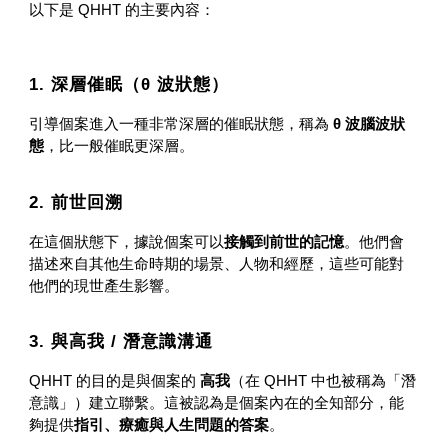
以下是 QHHT 的主要內容：
1. 深層催眠（θ 波狀態）
引導個案進入一種非常深層的催眠狀態，稱為
θ 波腦波狀
態
，比一般催眠更深層。
2. 前世回溯
在這個狀態下，據說個案可以
接觸到前世的記憶
。他們會
描述來自其他生命時期的場景、人物和經歷，這些可能對
他們的現世產生影響。
3. 與高我 / 潛意識溝通
QHHT 的目的是與個案的
高我
（在 QHHT 中也被稱為「潛
意識」）建立聯繫。這被認為是個案內在的全知部分，能
夠提供
指引、療癒與人生問題的答案
。