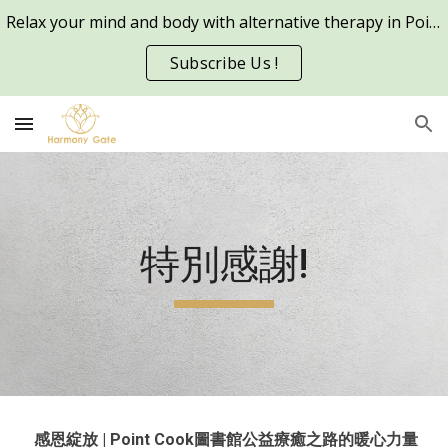
Relax your mind and body with alternative therapy in Point Cook and other metro areas in Melbourne
Skip to main content
Skip to navigation
Subscribe Us !
特別感謝!
感恩綻放 | Point Cook圖書館公益療癒之路的暖心力量