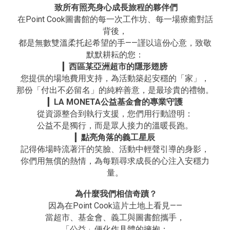
致所有照亮身心成長旅程的夥伴們
在Point Cook圖書館的每一次工作坊、每一場療癒對話
背後，
都是無數雙溫柔托起希望的手——謹以這份心意，致敬
默默耕耘的您：
▎
西區某亞洲超市的隱形翅膀
您提供的場地費用支持，為活動築起安穩的「家」，
那份「付出不必留名」的純粹善意，是最珍貴的禮物。
▎
LA MONETA公益基金會的專業守護
從資源整合到執行支援，您們用行動證明：
公益不是獨行，而是眾人接力的溫暖長跑。
▎
點亮角落的義工星辰
記得佈場時流著汗的笑臉、活動中輕聲引導的身影，
你們用無償的熱情，為每顆尋求成長的心注入安穩力
量。
為什麼我們相信奇蹟？
因為在Point Cook這片土地上看見——
當超市、基金會、義工與圖書館攜手，
「公益」便化作具體的擁抱：